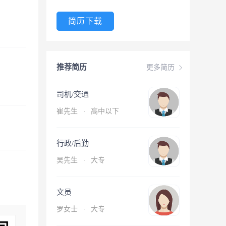
简历下载
推荐简历
更多简历
司机/交通
崔先生
·
高中以下
行政/后勤
吴先生
·
大专
文员
罗女士
·
大专