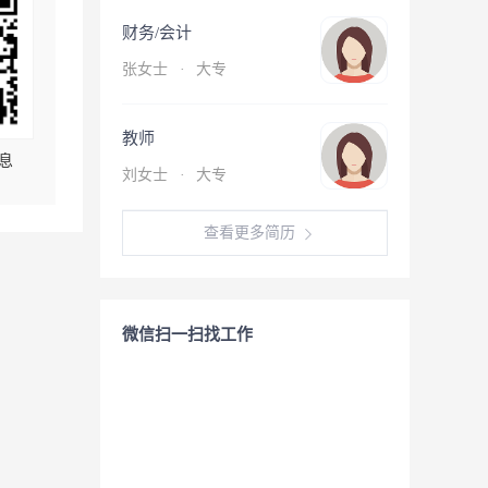
财务/会计
张女士
·
大专
教师
息
刘女士
·
大专
查看更多简历
微信扫一扫找工作