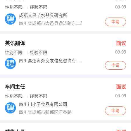
08-09
出纳
保险
性别不限
经验不限
成都其昌节水器具研究所
编辑
法律
申请
四川省成都市大邑县通达路东二段
保洁
贸易采购
英语翻译
面议
跟单
理财顾问
08-09
性别不限
经验不限
四川易通海外交友信息咨询有限公司
其他职位
申请
车间主任
面议
08-09
性别不限
经验不限
四川川小子食品有限公司
申请
四川省成都市新都区汇香路