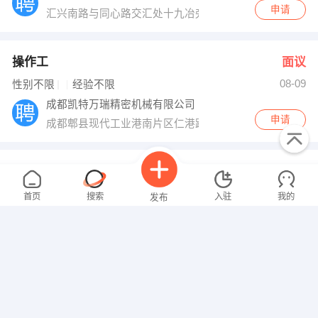
申请
汇兴南路与同心路交汇处十九冶旁
操作工
面议
08-09
性别不限
经验不限
成都凯特万瑞精密机械有限公司
申请
成都郫县现代工业港南片区仁港路38号
车工
面议
08-09
性别不限
经验不限
首页
搜索
入驻
我的
发布
成都海伦丹能源装备有限公司
申请
成都都江堰蒲阳镇浩旺工业园
技术岗位
面议
08-09
招聘信息
求职简历
性别不限
经验不限