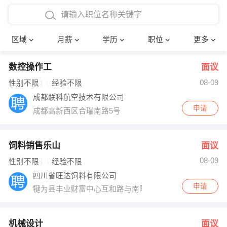
4000-5000元
本科
行政后勤
建筑装潢
确定
区域
月薪
学历
职位
更多
5000-8000元
硕士
销售岗位
教师
数控操作工
面议
8000-12000元
博士
文员
护士
08-09
性别不限
经验不限
12000-20000元
财务会计
传单派发
成都联科航空技术有限公司
申请
成都高新西区合瑞南路5号
其他
超市零售
促销导购
网络IT
保健按摩
饲料销售乐山
面议
08-09
性别不限
经验不限
快递员
前台接待
四川省旺达饲料有限公司
申请
犍为县丰业财富中心互和路与南阳路交叉口东南50米
收银员
技术员/工程师
水电/机修
部门经理
机械设计
面议